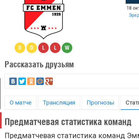
18 ок
Эред
D
D
L
L
W
Рассказать друзьям
О матче
Трансляция
Прогнозы
Стат
Предматчевая статистика команд
Предматчевая статистика команд Эмм