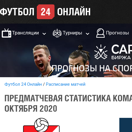
Трансляции
Турниры
Прогнозы
Футбол 24 Онлайн
Расписание матчей
ПРЕДМАТЧЕВАЯ СТАТИСТИКА КОМА
ОКТЯБРЯ 2020