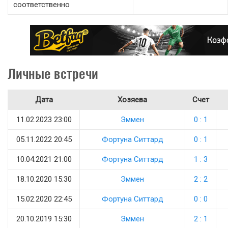
соответственно
Личные встречи
Дата
Хозяева
Счет
11.02.2023 23:00
Эммен
0 : 1
05.11.2022 20:45
Фортуна Ситтард
0 : 1
10.04.2021 21:00
Фортуна Ситтард
1 : 3
18.10.2020 15:30
Эммен
2 : 2
15.02.2020 22:45
Фортуна Ситтард
0 : 0
20.10.2019 15:30
Эммен
2 : 1