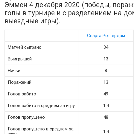
Эммен 4 декабря 2020 (победы, пораже
голы в турнире и с разделением на д
выездные игры).
Спарта Роттердам
Матчей сыграно
34
Выигрышей
13
Ничьи
8
Поражений
13
Голов забито
49
Голов забито в среднем за игру
1.4
Голов пропущено
48
Голов пропущено в среднем за
1.4