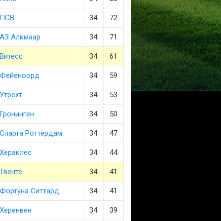
ПСВ
34
72
АЗ Алкмаар
34
71
Витесс
34
61
Фейеноорд
34
59
Утрехт
34
53
Гронинген
34
50
Спарта Роттердам
34
47
Хераклес
34
44
Твенте
34
41
Фортуна Ситтард
34
41
Херенвен
34
39