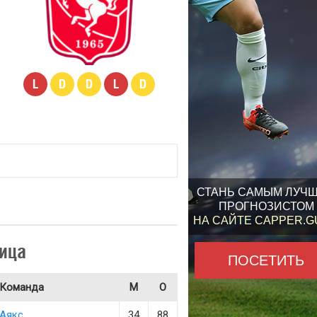
L
D
D
L
D
СТАНЬ САМЫМ ЛУЧ
ПРОГНОЗИСТОМ
НА САЙТЕ CAPPER.
ица
ПОСЕТИТЬ
Команда
М
О
Аякс
34
88