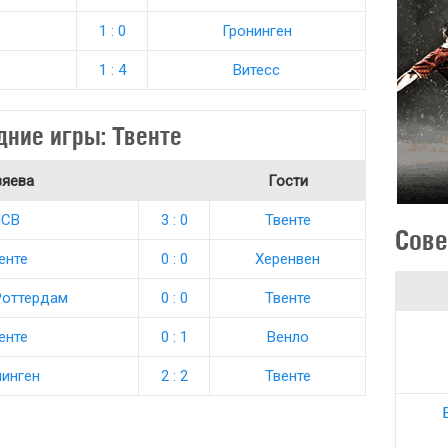
1 : 0
Гронинген
1 : 4
Витесс
дние игры: Твенте
зяева
Гости
СВ
3 : 0
Твенте
Сове
енте
0 : 0
Херенвен
Роттердам
0 : 0
Твенте
енте
0 : 1
Венло
нинген
2 : 2
Твенте