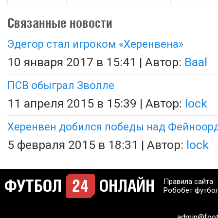
Связанные новости
Эдегор стал игроком «Херенвена»
10 января 2017 в 15:41 | Автор:
Baal
ПСВ обыграл Зволле
11 апреля 2015 в 15:39 | Автор:
lock
Херенвен добился победы над Фейноор
5 февраля 2015 в 18:31 | Автор:
lock
Правила сайта
Робобет футбо
admin@footb