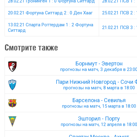
28.02.21 Гронинген 1 : 0 Фортуна Ситтард
28.02.21 ПСВ 1 :
20.02.21 Фортуна Ситтард 2 : 0 Ден Хааг
25.02.21 ПСВ 2 
13.02.21 Спарта Роттердам 1 : 2 Фортуна
21.02.21 ПСВ 3 :
Ситтард
Смотрите также
Борнмут - Эвертон
прогнозы на матч, 3 декабря в 23:0
Пари Нижний Новгород - Сочи 
прогнозы на матч, 8 марта в 18:00
Барселона - Севилья
прогнозы на матч, 15 марта в 18:00
Эшторил - Порту
прогнозы на матч, 12 апреля в 18:0
Спартак Москва - Ахмат