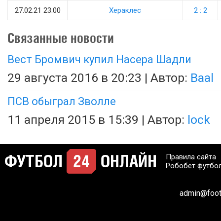
27.02.21 23:00
Хераклес
2 : 2
Связанные новости
Вест Бромвич купил Насера Шадли
29 августа 2016 в 20:23 | Автор:
Baal
ПСВ обыграл Зволле
11 апреля 2015 в 15:39 | Автор:
lock
Правила сайта
Робобет футбо
admin@footb