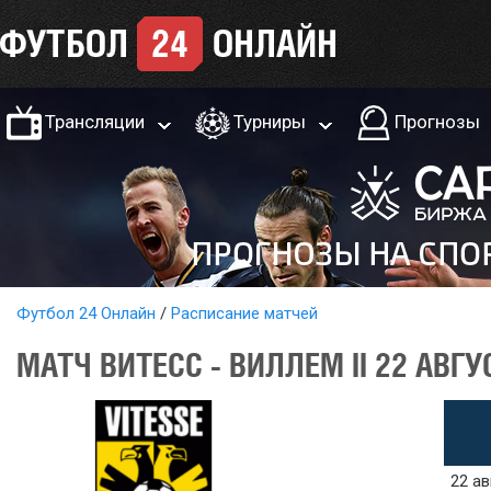
Трансляции
Турниры
Прогнозы
Футбол 24 Онлайн
Расписание матчей
МАТЧ ВИТЕСС - ВИЛЛЕМ II 22 АВГУ
22 ав