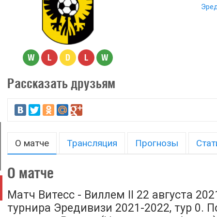
Эред
W
L
D
L
W
Рассказать друзьям
О матче
Трансляция
Прогнозы
Стат
О матче
Матч Витесс - Виллем II 22 августа 202
турнира Эредивизи 2021-2022, тур 0. 