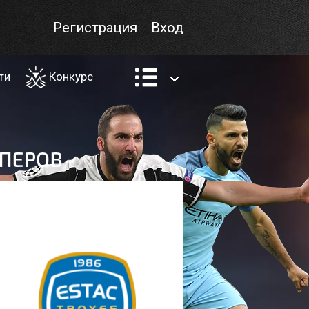
Регистрация
Вход
ти
Конкурс