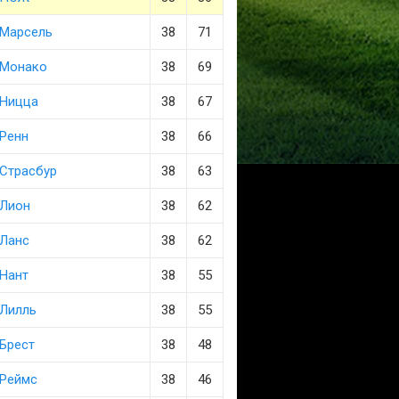
Марсель
38
71
Монако
38
69
Ницца
38
67
Ренн
38
66
Страсбур
38
63
Лион
38
62
Ланс
38
62
Нант
38
55
Лилль
38
55
Брест
38
48
Реймс
38
46