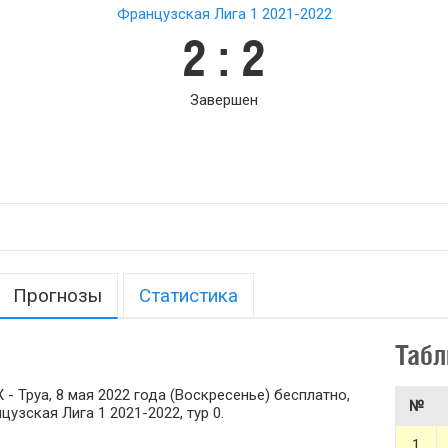
Французская Лига 1 2021-2022
2 : 2
Завершен
Прогнозы
Статистика
Табл
 Труа, 8 мая 2022 года (Воскресенье) бесплатно,
№
нцузская Лига 1 2021-2022, тур 0.
1