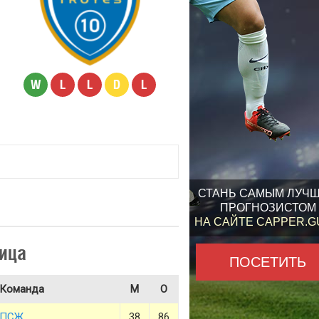
W
L
L
D
L
СТАНЬ САМЫМ ЛУЧ
ПРОГНОЗИСТОМ
НА САЙТЕ CAPPER.
ица
ПОСЕТИТЬ
Команда
М
О
ПСЖ
38
86