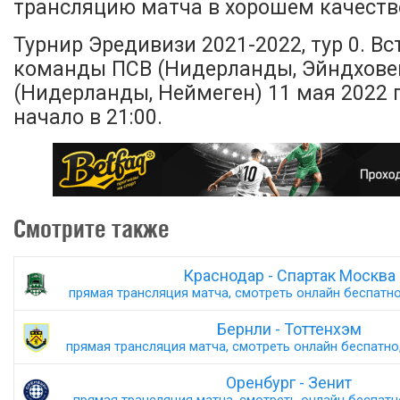
трансляцию матча в хорошем качестве
Турнир Эредивизи 2021-2022, тур 0. В
команды ПСВ (Нидерланды, Эйндхове
(Нидерланды, Неймеген) 11 мая 2022 г
начало в 21:00.
Смотрите также
Краснодар - Спартак Москва
прямая трансляция матча, смотреть онлайн беспатно,
Бернли - Тоттенхэм
прямая трансляция матча, смотреть онлайн беспатно,
Оренбург - Зенит