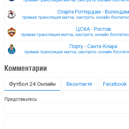
прямая трансляция матча, смотреть онлайн беспатно,
Спарта Роттердам - Воленда
прямая трансляция матча, смотреть онлайн беспатно,
ЦСКА - Ростов
прямая трансляция матча, смотреть онлайн беспатно,
Порту - Санта-Клара
прямая трансляция матча, смотреть онлайн беспатно
Комментарии
Футбол 24 Онлайн
Вконтакте
Facebook
Представьтесь: