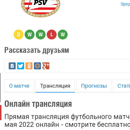
Эред
D
W
W
L
W
Рассказать друзьям
О матче
Трансляция
Прогнозы
Стат
Онлайн трансляция
Прямая трансляция футбольного матча
мая 2022 онлайн - смотрите бесплатн