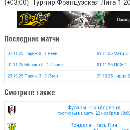
(+03:00). Турнир Французская Лига 1 20
Последние матчи
07.11.25 Париж 0 : 1 Ренн
09.11.25 Метц 2 
01.11.25 Монако 0 : 1 Париж
01.11.25 ПСЖ 1 :
29.10.25 Париж 3 : 3 Лион
29.10.25 Ницца 2
Смотрите также
Фулхэм - Сандерленд
прогнозы на матч, 22 ноября в 18:0
Тондела - Каза Пия