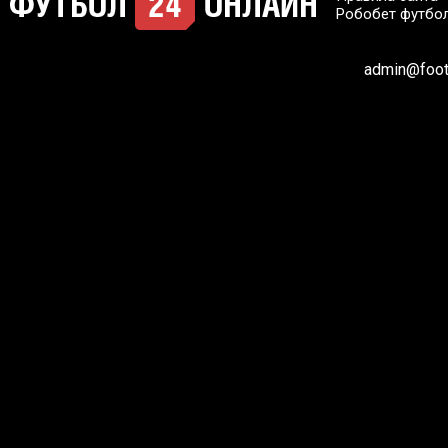
Робобет футбо
admin@footb