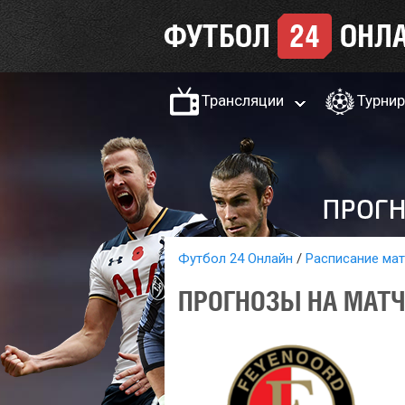
Трансляции
Турни
Футбол 24 Онлайн
Расписание ма
ПРОГНОЗЫ НА МАТЧ