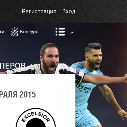
Регистрация
Вход
ти
Конкурс
РАЛЯ 2015