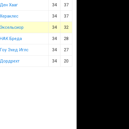
Ден Хааг
34
37
Хераклес
34
37
Эксельсиор
34
32
НАК Бреда
34
28
Гоу Эхед Иглс
34
27
Дордрехт
34
20