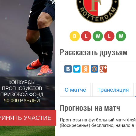
D
L
W
L
W
Рассказать друзьям
КОНКУРСЫ
ПРОГНОЗИСТОВ
О матче
Трансляция
ПРИЗОВОЙ ФОНД
50 000 РУБЛЕЙ
Прогнозы на матч
РИНЯТЬ УЧАСТИЕ
Прогнозы на футбольный матч Фейе
(Воскресенье) бесплатно, начало в 1