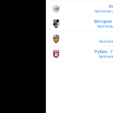
А
прогнозы н
Витория
прогнозы
прогноз
Рубин -
прогноз