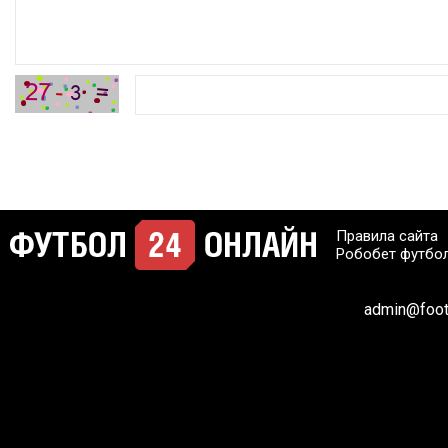
Правила сайта
Робобет футбо
admin@footb