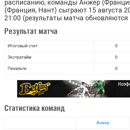
расписанию, команды Анжер (Франция
(Франция, Нант) сыграют 15 августа 20
21:00 (результаты матча обновляются 
Результат матча
Итоговый счет
0
Экстратайм
0
Пенальти
0
Статистика команд
Анжер