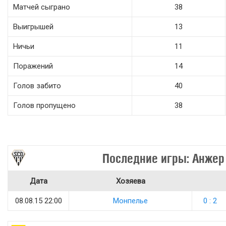
Матчей сыграно
38
Выигрышей
13
Ничьи
11
Поражений
14
Голов забито
40
Голов пропущено
38
Последние игры: Анжер
Дата
Хозяева
08.08.15 22:00
Монпелье
0 : 2