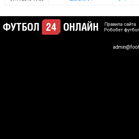
Правила сайта
Робобет футбо
admin@footb