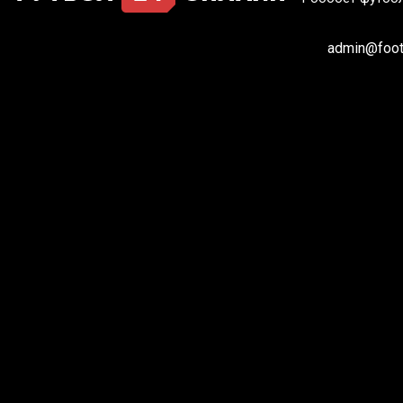
admin@footb