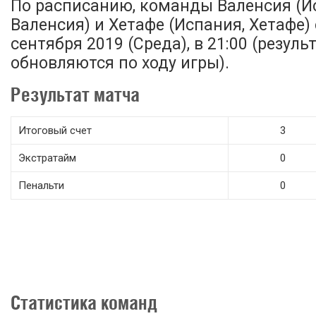
По расписанию, команды Валенсия (И
Валенсия) и Хетафе (Испания, Хетафе)
сентября 2019 (Среда), в 21:00 (резул
обновляются по ходу игры).
Результат матча
Итоговый счет
3
Экстратайм
0
Пенальти
0
Статистика команд