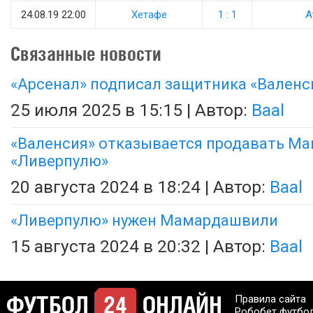
24.08.19 22:00
Хетафе
1 : 1
А
Связанные новости
«Арсенал» подписал защитника «Валенс
25 июля 2025 в 15:15 | Автор:
Baal
«Валенсия» отказывается продавать М
«Ливерпулю»
20 августа 2024 в 18:24 | Автор:
Baal
«Ливерпулю» нужен Мамардашвили
15 августа 2024 в 20:32 | Автор:
Baal
Правила сайта
Робобет футбо