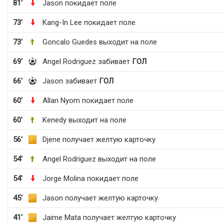
81'
Jason покидает поле
73'
Kang-In Lee покидает поле
73'
Goncalo Guedes выходит на поле
69'
Angel Rodriguez забивает
ГОЛ
66'
Jason забивает
ГОЛ
60'
Allan Nyom покидает поле
60'
Kenedy выходит на поле
56'
Djene получает желтую карточку
54'
Angel Rodriguez выходит на поле
54'
Jorge Molina покидает поле
45'
Jason получает желтую карточку
41'
Jaime Mata получает желтую карточку