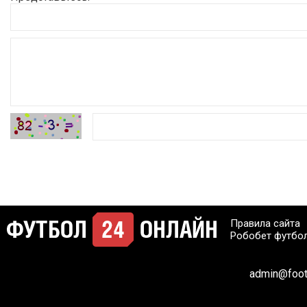
Правила сайта
Робобет футбо
admin@footb