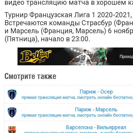
видео трансляцию матча в хорошем ка
Турнир Французская Лига 1 2020-2021, 
Встречаются команды Страсбур (Франц
и Марсель (Франция, Марсель) 6 ноябр
(Пятница), начало в 23:00.
Смотрите также
Париж - Осер
прямая трансляция матча, смотреть онлайн беспатно,
Париж - Марсель
прямая трансляция матча, смотреть онлайн беспатно,
Барселона - Вильярреал