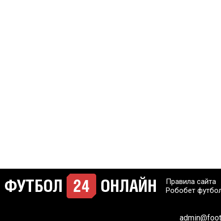
Правила сайта
Робобет футбо
admin@footb