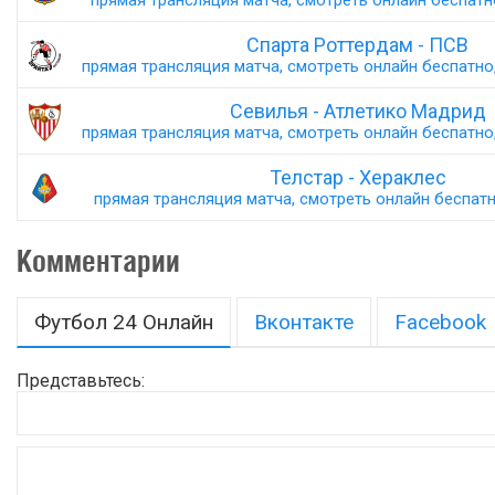
прямая трансляция матча, смотреть онлайн беспатно,
Спарта Роттердам - ПСВ
прямая трансляция матча, смотреть онлайн беспатно,
Севилья - Атлетико Мадрид
прямая трансляция матча, смотреть онлайн беспатно,
Телстар - Хераклес
прямая трансляция матча, смотреть онлайн беспатно
Комментарии
Футбол 24 Онлайн
Вконтакте
Facebook
Представьтесь: