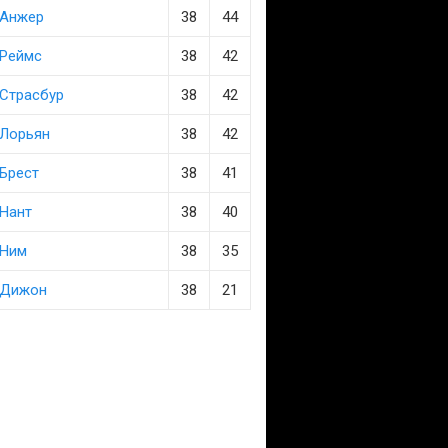
Анжер
38
44
Реймс
38
42
Страсбур
38
42
Лорьян
38
42
Брест
38
41
Нант
38
40
Ним
38
35
Дижон
38
21