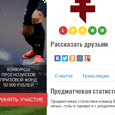
L
D
D
W
W
Рассказать друзьям
КОНКУРСЫ
ПРОГНОЗИСТОВ
О матче
Трансляция
ПРИЗОВОЙ ФОНД
50 000 РУБЛЕЙ
Предматчевая статист
РИНЯТЬ УЧАСТИЕ
Предматчевая статистика команд М
ничьи , голы в турнире и с раздел