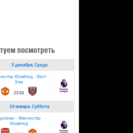
туем посмотреть
3 декабря, Среда
честер Юнайтед - Вест
Хэм
23:00
24 января, Суббота
рсенал - Манчестер
Юнайтед