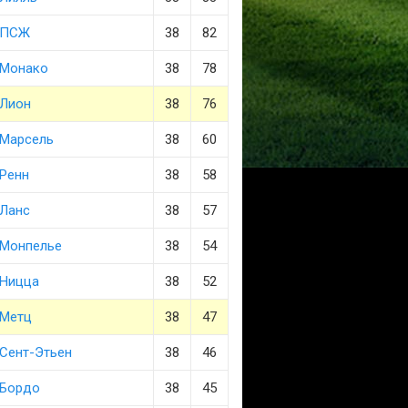
ПСЖ
38
82
Монако
38
78
Лион
38
76
Марсель
38
60
Ренн
38
58
Ланс
38
57
Монпелье
38
54
Ницца
38
52
Метц
38
47
Сент-Этьен
38
46
Бордо
38
45