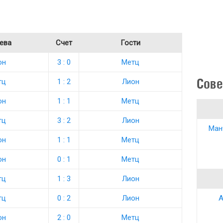
ева
Счет
Гости
он
3 : 0
Метц
Сове
тц
1 : 2
Лион
он
1 : 1
Метц
тц
3 : 2
Лион
Ман
он
1 : 1
Метц
он
0 : 1
Метц
тц
1 : 3
Лион
тц
0 : 2
Лион
А
он
2 : 0
Метц