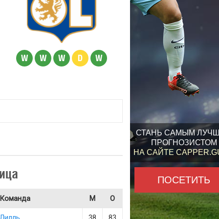
W
W
W
D
W
СТАНЬ САМЫМ ЛУЧ
ПРОГНОЗИСТОМ
НА САЙТЕ CAPPER.
ица
ПОСЕТИТЬ
Команда
М
О
Лилль
38
83