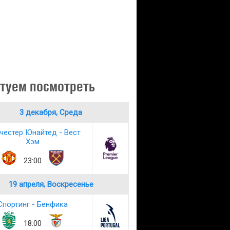
туем посмотреть
3 декабря, Среда
честер Юнайтед - Вест
Хэм
23:00
19 апреля, Воскресенье
Спортинг - Бенфика
18:00