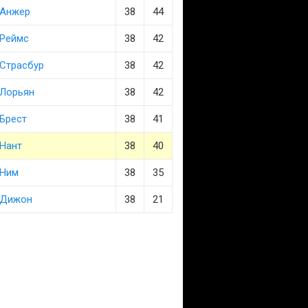
Анжер
38
44
Реймс
38
42
Страсбур
38
42
Лорьян
38
42
Брест
38
41
Нант
38
40
Ним
38
35
Дижон
38
21