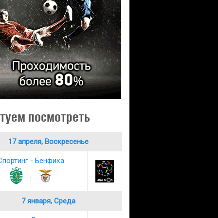
туем посмотреть
17 апреля, Воскресенье
Спортинг - Бенфика
:
7 января, Среда