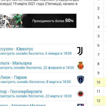
схедэ) 19 марта 2021 года (Пятница), начало в
2
3
4
5
6
ссуоло - Ювентус
смотреть онлайн беспатно, 6 января в 18:00
7
льта - Мальорка
8
мотреть онлайн беспатно, 22 февраля в 18:00
9
Лион - Париж
смотреть онлайн беспатно, 8 марта в 18:00
10
пор - Генчлербирлиги
11
смотреть онлайн беспатно, 22 марта в 18:00
12
рид - Атлетико Мадрид