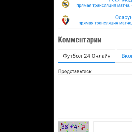
прямая трансляция матча, 
Осасун
прямая трансляция матча,
Комментарии
Футбол 24 Онлайн
Вко
Представьтесь: