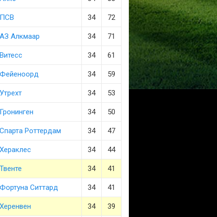
ПСВ
34
72
АЗ Алкмаар
34
71
Витесс
34
61
Фейеноорд
34
59
Утрехт
34
53
Гронинген
34
50
Спарта Роттердам
34
47
Хераклес
34
44
Твенте
34
41
Фортуна Ситтард
34
41
Херенвен
34
39