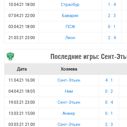
10.04.21 18:00
Страсбур
1 : 4
07.04.21 22:00
Бавария
2 : 3
03.04.21 18:00
ПСЖ
0 : 1
21.03.21 23:00
Лион
2 : 4
Последние игры: Сент-Эть
Дата
Хозяева
11.04.21 16:00
Сент-Этьен
4 : 1
04.04.21 18:05
Ним
0 : 2
19.03.21 23:00
Сент-Этьен
0 : 4
13.03.21 15:00
Анжер
0 : 1
03.03.21 21:00
Сент-Этьен
2 : 3