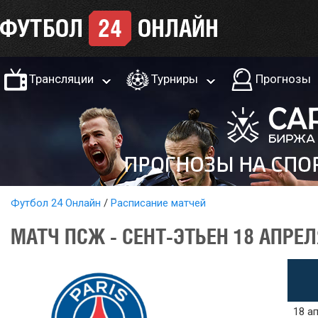
Трансляции
Турниры
Прогнозы
Футбол 24 Онлайн
Расписание матчей
МАТЧ ПСЖ - СЕНТ-ЭТЬЕН 18 АПРЕЛ
18 ап