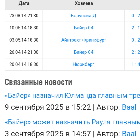
Дата
Хозяева
23.08.14 21:30
Боруссия Д
0 : 2
10.05.14 18:30
Байер 04
2 : 1
03.05.14 18:30
Айнтрахт Франкфурт
0 : 2
26.04.14 21:30
Байер 04
2 : 2
20.04.14 18:30
Нюрнберг
1 : 4
Связанные новости
«Байер» назначил Юлманда главным тр
9 сентября 2025 в 15:22 | Автор:
Baal
«Байер» может назначить Рауля главны
3 сентября 2025 в 14:57 | Автор:
Baal