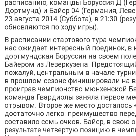
расписанию, команды Боруссия Д (Ге
Дортмунд) и Байер 04 (Германия, Лев
23 августа 2014 (Суббота), в 21:30 (ре
обновляются по ходу игры).
В расписании стартового тура чемпи
нас ожидает интересный поединок, в
дортмундская Боруссия на своем поле
Байером из Леверкузена. Предстоящий
пожалуй, центральным в начале турн
в прошлом сезоне финишировали на в
проиграв чемпионство мюнхенской Ба
команда Гвардиолы заняла первое ме
отрывом. Второе же место досталось
достаточно легко: преимущество пере
составило семь очков. Байер, в свою о
результате четвертую позицию в чемп