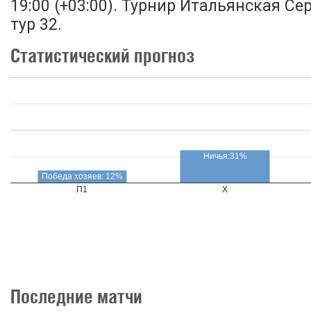
19:00 (+03:00). Турнир Итальянская Се
тур 32.
Статистический прогноз
Ничья:31%
Победа хозяев: 12%
П1
X
Последние матчи