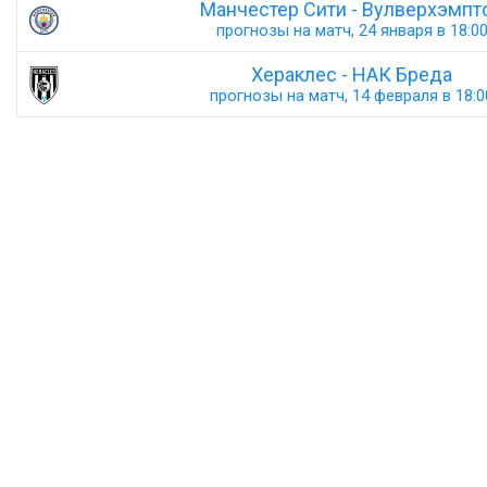
Манчестер Сити - Вулверхэмпт
прогнозы на матч, 24 января в 18:0
Хераклес - НАК Бреда
прогнозы на матч, 14 февраля в 18:0