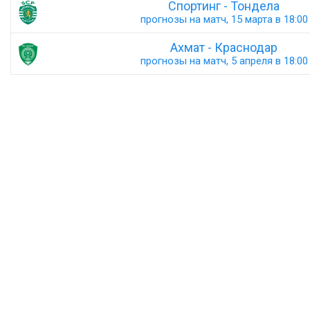
Спортинг - Тондела
прогнозы на матч, 15 марта в 18:00
Ахмат - Краснодар
прогнозы на матч, 5 апреля в 18:00