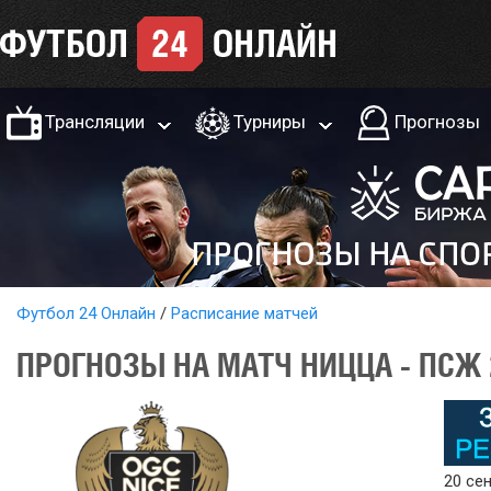
Трансляции
Турниры
Прогнозы
Футбол 24 Онлайн
Расписание матчей
ПРОГНОЗЫ НА МАТЧ НИЦЦА - ПСЖ 
20 сен