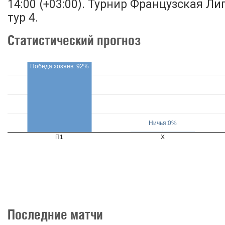
14:00 (+03:00). Турнир Французская Лиг
тур 4.
Статистический прогноз
Победа хозяев: 92%
Ничья:0%
Ничья:0%
П1
X
Последние матчи