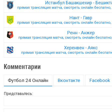
Истанбул Башакшехир - Бешикт
прямая трансляция матча, смотреть онлайн беспатно, 
Нант - Гавр
прямая трансляция матча, смотреть онлайн беспатно, 
Ренн - Анжер
прямая трансляция матча, смотреть онлайн беспатно,
Херенвен - Аякс
прямая трансляция матча, смотреть онлайн беспатно
Комментарии
Футбол 24 Онлайн
Вконтакте
Facebook
Представьтесь: