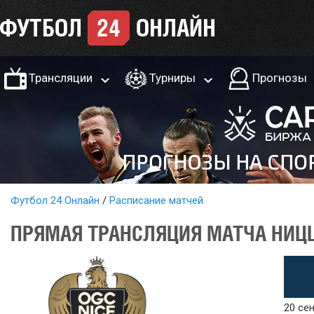
Трансляции
Турниры
Прогнозы
Футбол 24 Онлайн
Расписание матчей
ПРЯМАЯ ТРАНСЛЯЦИЯ МАТЧА НИЦЦА
20 сен